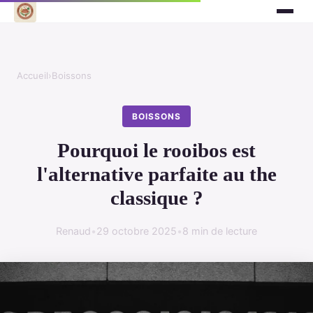
Accueil
›
Boissons
BOISSONS
Pourquoi le rooibos est
l'alternative parfaite au the
classique ?
Renaud
•
29 octobre 2025
•
8 min de lecture