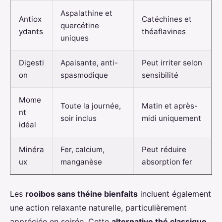
Aspalathine et
Antiox
Catéchines et
quercétine
ydants
théaflavines
uniques
Digesti
Apaisante, anti-
Peut irriter selon
on
spasmodique
sensibilité
Mome
Toute la journée,
Matin et après-
nt
soir inclus
midi uniquement
idéal
Minéra
Fer, calcium,
Peut réduire
ux
manganèse
absorption fer
Les
rooibos sans théine bienfaits
incluent également
une action relaxante naturelle, particulièrement
appréciée en soirée. Cette
alternative thé classique